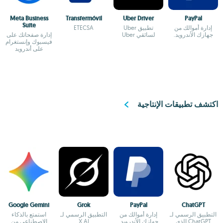
Meta Business
Transfermóvil
Uber Driver
PayPal
Suite
إدارة أموالك من
تطبيق Uber
ETECSA
جهازك الأندرويد.
لسائقي Uber
إدارة صفحاتك على
فيسبوك وإنستغرام
على أندرويد
اكتشف تطبيقات الإنتاجية
Google Gemini
Grok
PayPal
ChatGPT
التطبيق الرسمي لـ
إدارة أموالك من
التطبيق الرسمي لـ
استمتع بالذكاء
ChatGPT الذي
جهازك الأندرويد.
X AI
الاصطناعي من