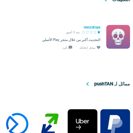
minzdrops
منذ 11 أشهر
التحديث أكبر من خلال متجر Play الأصلي
سجل إعجابك
للرد
مماثل لـ pushTAN