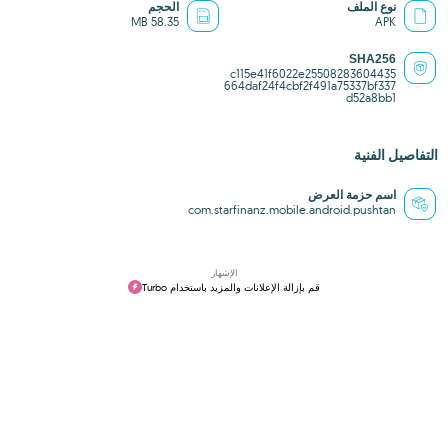
نوع الملف
الحجم
58.35 MB
APK
SHA256
c115e41f6022e25508283604435
664daf24f4cbf2f491a75337bf337
d52a8bb1
التفاصيل الفنية
اسم حزمة العرض
com.starfinanz.mobile.android.pushtan
الإشهار
قم بإزالة الإعلانات والمزيد باستخدام Turbo