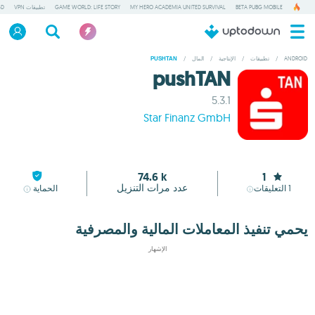
BETA PUBG MOBILE
MY HERO ACADEMIA UNITED SURVIVAL
GAME WORLD: LIFE STORY
تطبيقات VPN
GD
ANDROID
/
تطبيقات
/
الإنتاجية
/
المال
/
PUSHTAN
pushTAN
5.3.1
Star Finanz GmbH
74.6 k
1
عدد مرات التنزيل
1
التعليقات
الحماية
يحمي تنفيذ المعاملات المالية والمصرفية
الإشهار