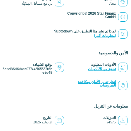
مجانًا
برنامج مسجَّل المِلكِيَّة
Copyright © 2026 Star Finanz
GmbH
لماذا تم نشر هذا التطبيق على Uptodown؟
(معلومات أكثر)
الأمن والخصوصية
الأذونات المطلوبة
توقيع الشهادة
تحقق من 25 أُذونات
6ebd86d6daca07744f165533f6b
e3d48
انظر تقرير الأمان ومكافحة
الفيروسات
معلومات عن التنزيل
التنزيلات
التاريخ
74576
21 يوليو 2026